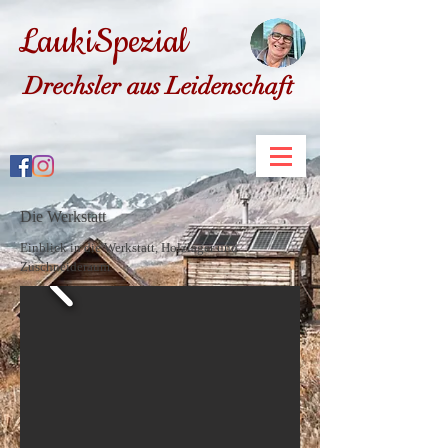
LaukiSpezial
Drechsler aus Leidenschaft
Die Werkstatt
Einblick in die Werkstatt, Holzlager und
Zuschneideraum