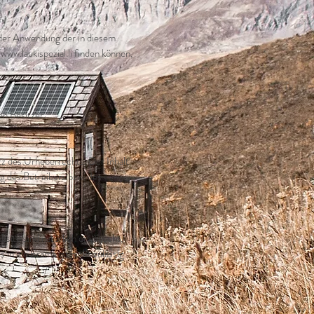
 der Anwendung der in diesem
ww.laukispezial.li finden können,
n Besitzer.
tz des Urheberrechts. Der Inhalt
g des Betreibers bzw. des
bsite sind natürlich erwünscht,
n ein Frame ist nicht zulässig.