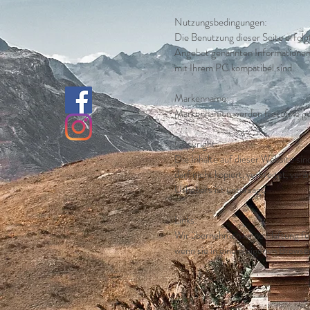
Galerie
Nutzungsbedingungen:
Die Werkstatt
Die Benutzung dieser Seite erfol
Angebot genannten Informationen e
Kontakt
mit Ihrem PC kompatibel sind.
Markenname:
Markennamen werden frei ohne ge
Copyright:
Die Inhalte auf dieser Website si
darf nicht kopiert, verbreitet, v
Urhebers ist untersagt.
Links:
Wir übernehmen keine Haftung für 
wenn sie in einem eigenen Browser