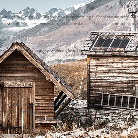
gt auf eigene Gefahr. Wir übernehmen keine Haftung für Schäden die aufgrund
ntstehen. Wir übernehmen keine Garantie das alle Dateien, die Sie auf http://w
sonderte Kennzeichnung verwendet. Diese Namen sind Eigentum der jeweilige
nd urheberrechtlich geschützt. Texte, Bilder und Grafiken unterliegen dem Schu
erändert oder Dritten zugänglich gemacht werden. Jede Nutzung ohne Zustimmun
den Inhalt und die Verfügbarkeit von verlinkten Websites. Links zu unserer We
fenster angezeigt werden. Eine Übernahme unserer Website oder Teilen daraus i