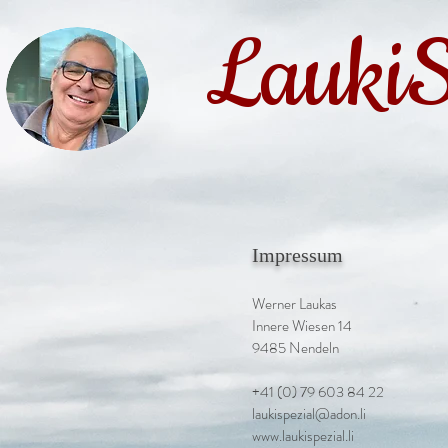
LaukiS
Biografie
Impressum
Der Anfang
Werner Laukas
Die Leidenschaft
Innere Wiesen 14
9485 Nendeln
Die Entwicklung
+41 (0) 79 603 84 22
Verkauf / Aufträge
laukispezial@adon.li
www.laukispezial.li